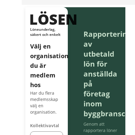
LÖSEN
Löneunderlag,
Rapportering
säkert och enkelt
av
Välj en
utbetald
organisation
lön för
du är
anställda
medlem
på
hos
företag
Har du flera
medlemsskap
inom
välj en
byggbransche
organisation.
Genom att
Kollektivavtal
rapportera löner