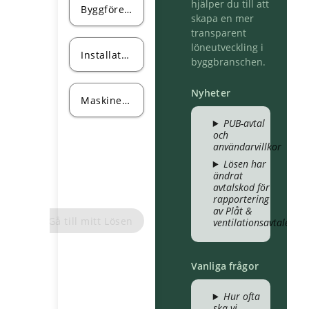
hjälper du till att
Byggföretagen
skapa en mer
transparent
löneutveckling i
Installatörsföretagen
byggbranschen.
Nyheter
Maskinentreprenörerna
PUB-avtal
och
användarvillkor
Lösen har
ändrat
avtalskod för
rapportering
av Plåt &
Gå till mitt Lösen
ventilationsavtalet
Vanliga frågor
Hur ofta
ska vi